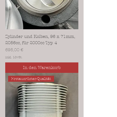
Zylinder und Kolben, 96 x 71mm,
2056cc, für 2000cc Typ 4
Preis
695,00 €
inkl. MwSt.
In den Warenkorb
Erstausrüster-Qualität