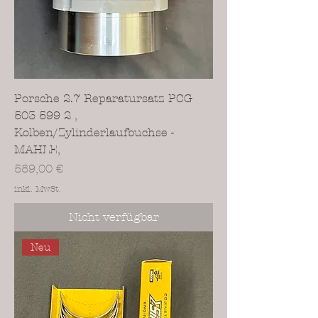
Porsche 2.7 Reparatursatz PCG
503 599 2 ,
Kolben/Zylinderlaufbuchse -
MAHLE,
Preis
589,00 €
inkl. MwSt.
Nicht verfügbar
Neu