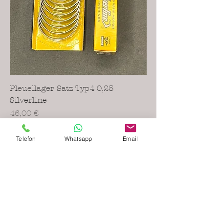
Pleuellager Satz Typ4 0,25
Silverline
Preis
46,00 €
inkl. MwSt.
Telefon
Whatsapp
Email
Nicht verfügbar
Neu